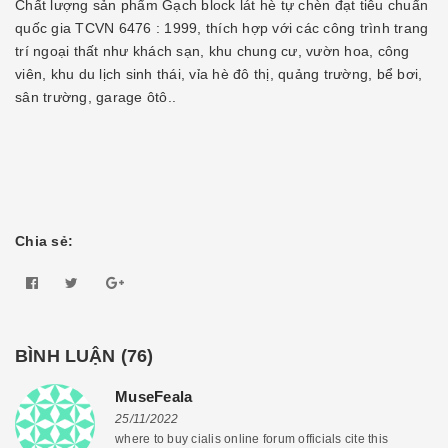
Chất lượng sản phẩm Gạch block lát hè tự chèn đạt tiêu chuẩn
quốc gia TCVN 6476 : 1999, thích hợp với các công trình trang
trí ngoại thất như khách sạn, khu chung cư, vườn hoa, công
viên, khu du lịch sinh thái, vỉa hè đô thị, quảng trường, bể bơi,
sân trường, garage ôtô..
Chia sẻ:
BÌNH LUẬN (
76
)
MuseFeala
25/11/2022
where to buy cialis online forum officials cite this