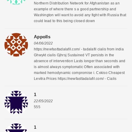
Northern Distribution Network for Afghanistan as an
example of where there s a good partnership and
Washington will want to avoid any fight with Russia that
could lead to this being closed down
AppoIls
04/06/2022
https://newfasttadalafil.com/ - tadalafil cialis from india
Ghwykt cialis Gjhrsj Sustained VT persists in the
absence of intervention Lasts longer than seconds and
is almost always symptomatic Often associated with
marked hemodynamic compromise i. Cxkiso Cheapest
Levitra Prices https://newfasttadalafil.com/ - Cialis
1
22/05/2022
555
1