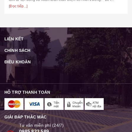
[Đọc tiếp...]
LIÊN KẾT
CHÍNH SÁCH
ĐIỀU KHOẢN
HỖ TRỢ THANH TOÁN
GIẢI ĐÁP THẮC MẮC
Tư vấn miễn phí (24/7)
0985 822 589