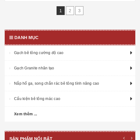
1
2
3
DANH MỤC
Gạch bê tông cường độ cao
Gạch Granite nhân tạo
Nắp hố ga, song chắn rác bê tông tính năng cao
Cấu kiện bê tông mác cao
Xem thêm ...
SẢN PHẨM NỔI BẬT